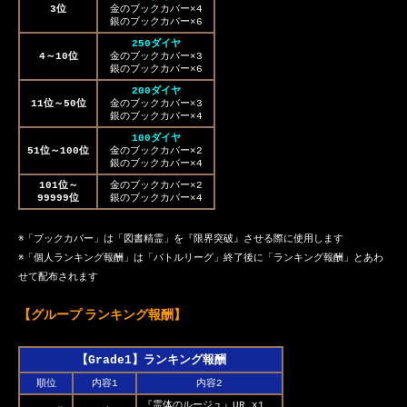
3位
金のブックカバー×4
銀のブックカバー×6
250ダイヤ
4～10位
金のブックカバー×3
銀のブックカバー×6
200ダイヤ
11位～50位
金のブックカバー×3
銀のブックカバー×4
100ダイヤ
51位～100位
金のブックカバー×2
銀のブックカバー×4
101位～
金のブックカバー×2
99999位
銀のブックカバー×4
※「ブックカバー」は「図書精霊」を『限界突破』させる際に使用します
※「個人ランキング報酬」は「バトルリーグ」終了後に「ランキング報酬」とあわ
せて配布されます
【グループ ランキング報酬】
【Grade1】ランキング報酬
順位
内容1
内容2
『霊体のルージュ』UR x1