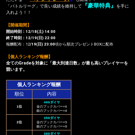
『豪華特典』
「バトルリーグ」で良い成績を維持して
を手に
入れよう！！
【開催期間】
開始時刻：12/18(土) 14:00
終了時刻：12/19(日) 22:00
報酬配布：12
/19(日) 23:00
頃から順次プレゼントBOXに配布
【個人ランキング報酬】
全てのGradeを対象に「最大到達日数」が最も高いプレイヤーを
競います。
個人ランキング報酬
順位
内容
400ダイヤ
1位
金のブックカバー×6
銀のブックカバー×8
350ダイヤ
2位
金のブックカバー×5
銀のブックカバー×8
300ダイヤ