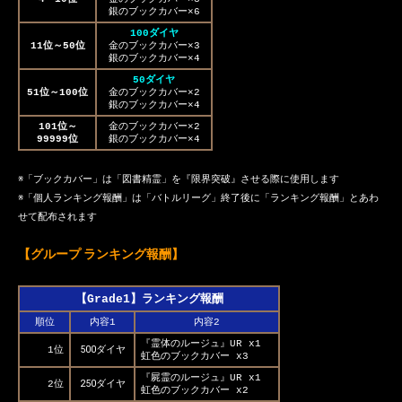
銀のブックカバー×6
100ダイヤ
11位～50位
金のブックカバー×3
銀のブックカバー×4
50ダイヤ
51位～100位
金のブックカバー×2
銀のブックカバー×4
101位～
金のブックカバー×2
99999位
銀のブックカバー×4
※「ブックカバー」は「図書精霊」を『限界突破』させる際に使用します
※「個人ランキング報酬」は「バトルリーグ」終了後に「ランキング報酬」とあわ
せて配布されます
【グループ ランキング報酬】
【Grade1】ランキング報酬
順位
内容1
内容2
『霊体のルージュ』UR x1
500ダイヤ
1位
虹色のブックカバー x3
『屍霊のルージュ』UR x1
250ダイヤ
2位
虹色のブックカバー x2