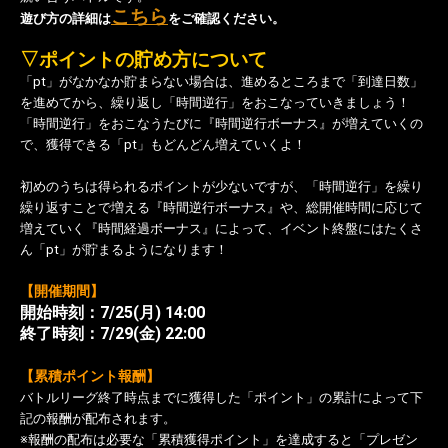
こちら
遊び方の詳細は
をご確認ください。
▽ポイントの貯め方について
「pt」がなかなか貯まらない場合は、進めるところまで「到達日数」
を進めてから、繰り返し「時間逆行」をおこなっていきましょう！
「時間逆行」をおこなうたびに『時間逆行ボーナス』が増えていくの
で、獲得できる「pt」もどんどん増えていくよ！
初めのうちは得られるポイントが少ないですが、「時間逆行」を繰り
繰り返すことで増える
『時間逆行ボーナス』や、総開催時間に応じて
増えていく『時間経過ボーナス』によって、イベント終盤にはたくさ
ん「pt」が貯まるようになります！
【開催期間】
開始時刻：7/25(月
) 14:00
終了時刻：7/29(金) 22:00
【累積ポイント報酬】
バトルリーグ終了時点までに獲得した「ポイント」の累計によって下
記の報酬が配布されます。
※報酬の配布は必要な「累積獲得ポイント」を達成すると「プレゼン