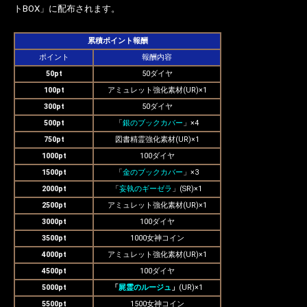
トBOX」に配布されます。
累積ポイント報酬
ポイント
報酬内容
50pt
50ダイヤ
100pt
アミュレット強化素材(UR)×1
300pt
50ダイヤ
500pt
「
銀のブックカバー
」×4
750pt
図書精霊強化素材(UR)×1
1000pt
100ダイヤ
1500pt
「
金のブックカバー
」×3
2000pt
「
妄執のギーゼラ
」(SR)×1
2500pt
アミュレット強化素材(UR)×1
3000pt
100ダイヤ
3500pt
1000女神コイン
4000pt
アミュレット強化素材(UR)×1
4500pt
100ダイヤ
5000pt
「
屍霊のルージュ
」
(UR)×1
5500pt
1500女神コイン