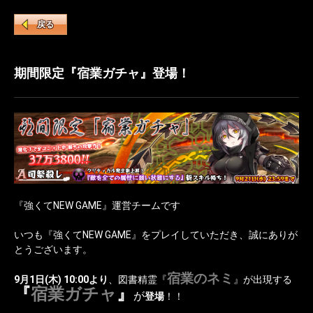
戻る
期間限定『宿業ガチャ』登場！
『強くてNEW GAME』運営チームです
いつも『強くてNEW GAME』をプレイしていただき、誠にありが
とうございます。
宿業のネミ
9月1日(木) 10:00より
、図書精霊『
』が出現する
『
宿業ガチャ
』
が
登場
！！