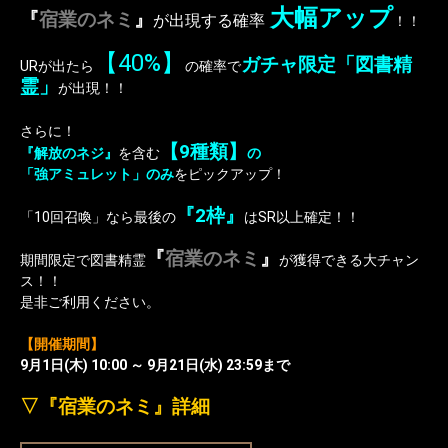
大幅アップ
『
宿業のネミ
』
が出現する確率
！！
【40%】
ガチャ限定「図書精
URが出たら
の確率で
霊」
が出現！！
さらに！
【9種類】
『解放のネジ』
を含む
の
「強アミュレット」のみ
をピックアップ！
『2枠』
「10回召喚」なら最後の
はSR以上確定！！
『
宿業のネミ
』
期間限定で図書精霊
が獲得できる大チャン
ス！！
是非ご利用ください。
【開催期間】
9月1日(木) 10:00 ～ 9月21日(水) 23:59まで
▽『
宿業のネミ
』詳細