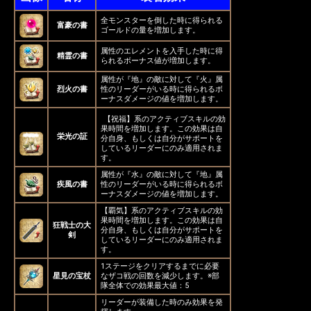
全モンスターを倒した時に得られる
富豪の書
ゴールドの量を増加します。
属性のエレメントを入手した時に得
精霊の書
られるボーナス値が増加します。
属性が『地』の敵に対して『火』属
烈火の書
性のリーダーがいる時に得られるボ
ーナスダメージの値を増加します。
【祝福】系のアクティブスキルの効
果時間を増加します。この効果は自
栄光の証
分自身、もしくは自分がサポートを
しているリーダーにのみ適用されま
す。
属性が『水』の敵に対して『地』属
疾風の書
性のリーダーがいる時に得られるボ
ーナスダメージの値を増加します。
【覇気】系のアクティブスキルの効
果時間を増加します。この効果は自
狂戦士の大
分自身、もしくは自分がサポートを
剣
しているリーダーにのみ適用されま
す。
1ステージをクリアするまでに必要
星見の宝杖
なザコ戦の回数を減少します。※部
隊全体での効果最大値：5
リーダーが装備した時のみ効果を発