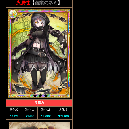
火属性
【
宿業のネミ
】
攻撃力
進化０
進化１
進化２
進化３
46725
93450
186900
373800