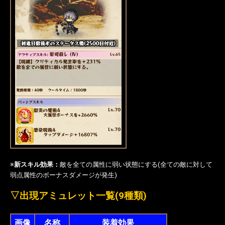
※
新スキル効果：
敵を全ての属性に弱い状態にする(全ての敵に対して
弱点属性のボーナスダメージが発生)
▽
出現アミュレット一覧(9種類)
画像
名称
装着効果