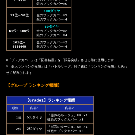
銀のブックカバー×6
100ダイヤ
11位～50位
金のブックカバー×3
銀のブックカバー×4
50ダイヤ
51位～100位
金のブックカバー×2
銀のブックカバー×4
101位～
金のブックカバー×2
99999位
銀のブックカバー×4
※「ブックカバー」は「図書精霊」を『限界突破』させる際に使用します
※「個人ランキング報酬」は「バトルリーグ」終了後に「ランキング報酬」とあわ
せて配布されます
【グループ ランキング報酬】
【Grade1】ランキング報酬
順位
内容1
内容2
『霊体のルージュ』UR x1
500ダイヤ
1位
虹色のブックカバー x3
『屍霊のルージュ』UR x1
250ダイヤ
2位
虹色のブックカバー x2