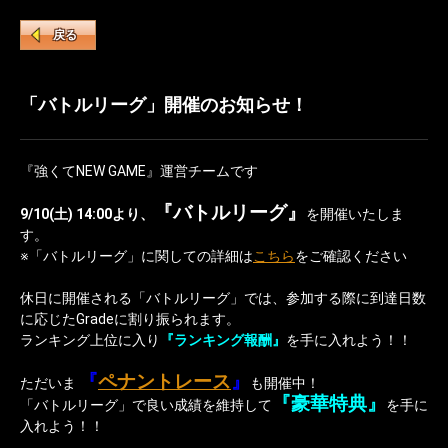
戻る
「バトルリーグ」開催のお知らせ！
『強くてNEW GAME』運営チームです
『バトルリーグ』
9/10(土) 14:00より、
を開催いたしま
す。
※「バトルリーグ」に関しての詳細は
こちら
をご確認ください
休日に開催される「バトルリーグ」では、参加する際に到達日数
に応じたGradeに割り振られます。
ランキング上位に入り
『ランキング報酬』
を手に入れよう！！
『
ペナントレース
』
ただいま
も開催中！
『豪華特典』
「バトルリーグ」で良い成績を維持して
を手に
入れよう！！