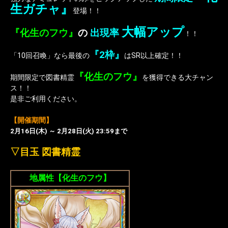
生ガチャ
』
登場！！
大幅アップ
『化生のフウ』
の
出現率
！！
『2枠』
「10回召喚」なら最後の
はSR以上確定！！
『
化生のフウ
』
期間限定で図書精霊
を獲得できる大チャン
ス！！
是非ご利用ください。
【開催期間】
2月16日(木) ～ 2月28日(火) 23:59まで
▽
目玉 図書精霊
地属性【化生のフウ】