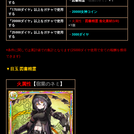
・
図書精霊
『宿業のネミ』
× 1
する
『17500ダイヤ』以上をガチャで使用
・
20000女神コイン
する
『20000ダイヤ』以上をガチャで使用
・
火属性・
図書精霊 進化素材(UR)
する
×1個
『25000ダイヤ』以上をガチャで使用
・
3000ダイヤ
する
※条件に関しては累計値での集計となります(25000ダイヤ使用で全ての報酬を獲得
できます)
▼目玉
図書精霊
火属性
【
宿業のネミ
】