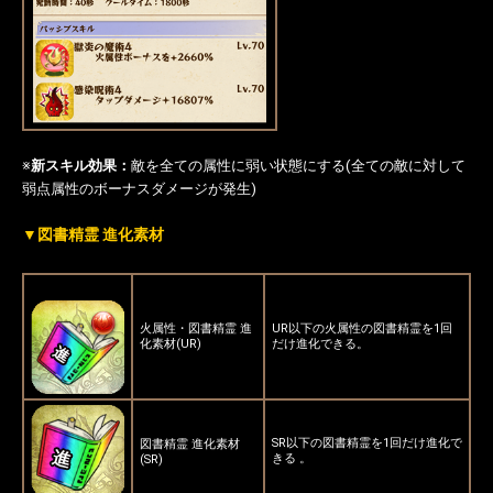
※
新スキル効果：
敵を全ての属性に弱い状態にする(全ての敵に対して
弱点属性のボーナスダメージが発生)
▼図書精霊 進化素材
火属性・図書精霊 進
UR以下の火属性の図書精霊を1回
化素材(UR)
だけ進化できる。
SR以下の図書精霊を1回だけ進化で
図書精霊 進化素材
きる 。
(SR)