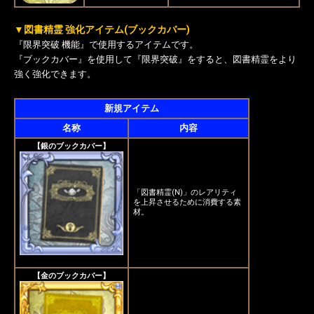
▼図書精霊 強化アイテム(ブックカバー)
『限界突破 機能』で使用するアイテムです。
『ブックカバー』を使用して『限界突破』をすると、図書精霊をより
強く強化できます。
新規アイテム
名称
内容
【銀のブックカバー】
「図書精霊(N)」のレアリティ
を上昇させるために消費する素
材。
【金のブックカバー】