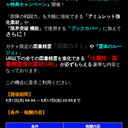
ャ特典キャンペーン』
開催！
「部隊の戦闘力」を大幅に強化できる
「アミュレット強
化素材」
や、
「限界突破 機能」
で使用する
「ブックカバー」
に加えて
さらに！
『宿業のネミ』
ガチャ限定の
図書精霊
や
『霊体のルー
ジュ』
、
『火属性・図
UR以下の全ての図書精霊を進化できる
書精霊進化素材(UR)』
が必ずもらえる
豪華な内容と
なっております。
この機会に是非ご利用ください。
【開催期間】
5月1日(月
) 00:00 ～ 5月17日(水) 23:59まで
【条件・報酬内容】
条件
報酬内容