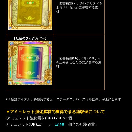
「図書精霊(R)」のレアリティを
上昇させるために消費する素
材。
【虹色のブックカバー】
「図書精霊(SR)」のレアリティ
を上昇させるために消費する素
材。
※「新規アイテム」を使用すると「ステータス」や「スキル効果」が上昇します
▼アミュレット強化素材で獲得できる経験値について
[アミュレット強化素材(UR) Lv.70ｘ1個]
アミュレット(UR)Lv.1 →
Lv.40
（相当の経験値量）