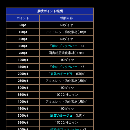
累積ポイント報酬
ポイント
報酬内容
50pt
50ダイヤ
100pt
アミュレット強化素材(UR)×1
300pt
50ダイヤ
500pt
「
銀のブックカバー
」×4
750pt
図書精霊強化素材(UR)×1
1000pt
100ダイヤ
1500pt
「
金のブックカバー
」×3
2000pt
「
妄執のギーゼラ
」(SR)×1
2500pt
アミュレット強化素材(UR)×1
3000pt
100ダイヤ
3500pt
1000女神コイン
4000pt
アミュレット強化素材(UR)×1
4500pt
100ダイヤ
5000pt
「
屍霊のルージュ
」
(UR)×1
5500pt
1500女神コイン
6000pt
「
虹色のブックカバー
」×2