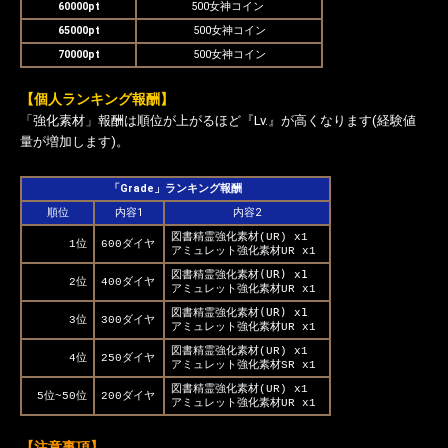
60000pt
500女神コイン
65000pt
500女神コイン
70000pt
500女神コイン
【個人ランキング報酬】
「強化素材」報酬は順位が上がるほど『Lv.』が高くなります(経験値
量が増加します)。
「Grade」ランキング報酬
順位
内容1
内容2
図書精霊強化素材(UR) x1
1位
600ダイヤ
アミュレット強化素材UR x1
図書精霊強化素材(UR) x1
2位
400ダイヤ
アミュレット強化素材UR x1
図書精霊強化素材(UR) x1
3位
300ダイヤ
アミュレット強化素材UR x1
図書精霊強化素材(UR) x1
4位
250ダイヤ
アミュレット強化素材SR x1
図書精霊強化素材(UR) x1
5位~50位
200ダイヤ
アミュレット強化素材UR x1
【注意事項】