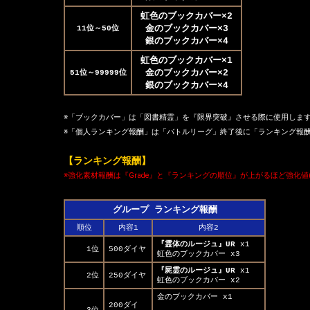
虹色のブックカバー×2
金のブックカバー×3
11位～50位
銀のブックカバー×4
虹色のブックカバー×1
金のブックカバー×2
51位～99999位
銀のブックカバー×4
※「ブックカバー」は「図書精霊」を『限界突破』させる際に使用しま
※「個人ランキング報酬」は「バトルリーグ」終了後に「ランキング報
【ランキング報酬】
※強化素材報酬は『Grade』と『ランキングの順位』が上がるほど強化値
グループ ランキング報酬
順位
内容1
内容2
『霊体のルージュ』UR
 x1
1位
500ダイヤ
虹色のブックカバー x3
『屍霊のルージュ』UR
 x1
2位
250ダイヤ
虹色のブックカバー x2
金のブックカバー x1
200ダイ