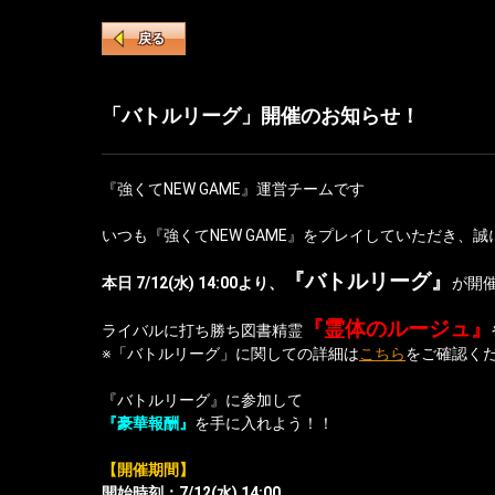
戻る
「バトルリーグ」開催のお知らせ！
『強くてNEW GAME』運営チームです
いつも『強くてNEW GAME』をプレイしていただき、
『バトルリーグ』
本日 7
/12(水) 14:00より、
が開
『霊体のルージュ』
ライバルに打ち勝ち図書精霊
※「バトルリーグ」に関しての詳細は
こちら
をご確認く
『バトルリーグ』に参加して
『豪華報酬』
を手に入れよう！！
【開催期間】
開始時刻：7/12(
水) 14:00