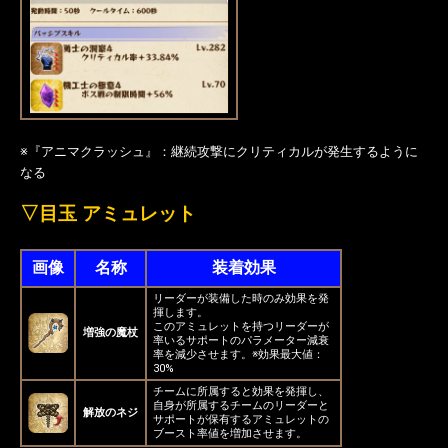
※『アニマクラッシュ』：継続攻撃にクリティカルが発生するように
なる
▽目玉 アミュレット
画像
名称
装着効果
リーダーが装備した時のみ効果を発
揮します。
このアミュレットを持つリーダーが
増強の魔杖
率いるサポートのパラメーター減衰
率を減少させます。※効果最大値：
30%
チームに所属すると効果を発揮し、
自身が所属するチームのリーダーと
解放のネジ
サポートが保有するアミュレットの
ブースト率値を増加させます。