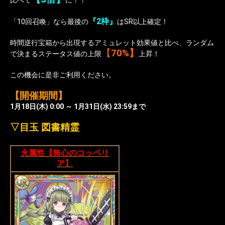
比べて
に！！
『2枠』
「10回召喚」なら最後の
はSR以上確定！
時間逆行宝箱から出現するアミュレット効果値と比べ、ランダム
【
70%】
で決まるステータス値の上限
上昇！
この機会に是非ご利用ください。
【開催期間】
1月18日(木) 0:00 ～ 1月31日(水) 23:59まで
▽目玉 図書精霊
火属性【無心のコッペリ
ア】