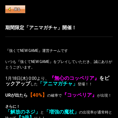
戻る
期間限定「アニマガチャ」開催！
『強くてNEW GAME』運営チームです
いつも『強くてNEW GAME』をプレイしていただき、誠にありが
とうございます。
『無心のコッペリア』
をピ
1月18日(木) 0:00より、
ックアップ
「アニマガチャ」
した
登場！！
【40%】
『コッペリア』
URが出たら
の確率で
が出現！
さらに！
「解放のネジ」
「増強の魔杖」
と
の出現率が通常時と
【3倍】