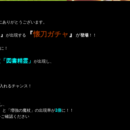
誠にありがとうございます。
『
懐刀ガチャ
』
ャ
』
が
が出現する
登場
！！
に！
定「図書精霊」
が出現し、
に入れるチャンス！
し、
」と「増強の魔杖」の出現率が
2倍
に！！
をご確認ください