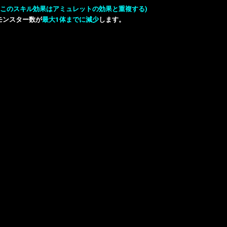
る(このスキル効果はアミュレットの効果と重複する)
モンスター数が
最大1体までに減少
します。