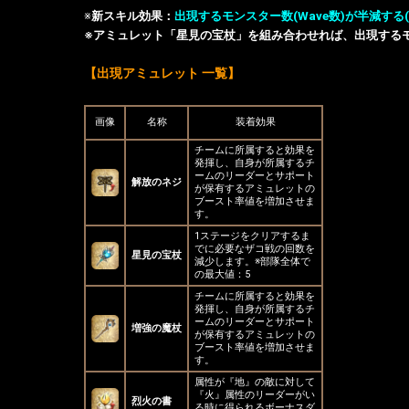
※
新スキル効果：
出現するモンスター数(Wave数)が半減す
※アミュレット「星見の宝杖」を組み合わせれば、出現する
【出現アミュレット 一覧】
画像
名称
装着効果
チームに所属すると効果を
発揮し、自身が所属するチ
ームのリーダーとサポート
解放のネジ
が保有するアミュレットの
ブースト率値を増加させま
す。
1ステージをクリアするま
でに必要なザコ戦の回数を
星見の宝杖
減少します。※部隊全体で
の最大値：5
チームに所属すると効果を
発揮し、自身が所属するチ
ームのリーダーとサポート
増強の魔杖
が保有するアミュレットの
ブースト率値を増加させま
す。
属性が『地』の敵に対して
『火』属性のリーダーがい
烈火の書
る時に得られるボーナスダ