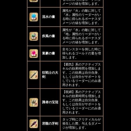
メージの値を増加します。
属性が『火』の敵に対して
『水』属性のリーダーがい
流水の書
る時に得られるボーナスダ
メージの値を増加します。
属性が『水』の敵に対して
『地』属性のリーダーがい
疾風の書
る時に得られるボーナスダ
メージの値を増加します。
全モンスターを倒した時に
富豪の書
得られるゴールドの量を増
加します。
【覇気】系のアクティブス
キルの効果時間を増加しま
狂戦士の大
す。この効果は自分自身、
剣
もしくは自分がサポートを
しているリーダーにのみ適
用されます。
【呪縛】系のアクティブス
キルの効果時間を増加しま
す。この効果は自分自身、
識者の宝冠
もしくは自分がサポートを
しているリーダーにのみ適
用されます。
タップ時にクリティカルが
邪龍の牙剣
発生した際、与えるダメー
ジが増加します。