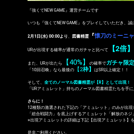
『強くてNEW GAME』運営チームです
いつも『強くてNEW GAME』をプレイしていただき、
『
懐刀のミーニ
2月1日(水) 00:00より
、
図書精霊
【2倍】
URが出現する確率が通常のガチャと比べて
【40%】
ガチャ限
また、URが出たら
の確率で
【2
枠】
「10回召喚」なら最後の
はSR以上確定！！
そして、
全てのノーマル図書精霊が【R】として出現！
「URアミュレット」持ちのノーマル図書精霊たちを手
さらに！
12種類の激選された下記の「アミュレット」のみが出現
「総合戦闘力」を底上げするアミュレット「解放のネジ
※出現アミュレットの詳細は下記【出現アミュレット】
是非ご利用ください。