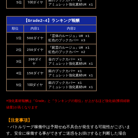
銀のブックカバー x1
100ダイヤ
5位
アミュレット強化素材UR x1
【Grade2~4】ランキング報酬
順位
内容1
内容2
『霊体のルージュ』UR x1
1位
500ダイヤ
虹色のブックカバー x3
『屍霊のルージュ』UR x1
2位
250ダイヤ
虹色のブックカバー x2
200ダイ
金のブックカバー x1
3位
ヤ
アミュレット強化素材UR x1
銀のブックカバー x1
4位
150ダイヤ
アミュレット強化素材UR x1
銀のブックカバー x1
100ダイヤ
5位
アミュレット強化素材UR x1
※強化素材報酬は『Grade』と『ランキングの順位』が上がるほど強化値(獲得経験
値量)が高くなります
【注意事項】
・バトルリーグ稼働中は予期せぬ不具合が発生する可能性がございま
す。安全に稼働する事ができずご迷惑をお掛けすると判断した場合