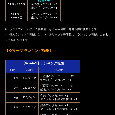
50ダイヤ
51位～100位
金のブックカバー×2
銀のブックカバー×4
101位～
金のブックカバー×2
99999位
銀のブックカバー×4
※「ブックカバー」は「図書精霊」を『限界突破』させる際に使用します
※「個人ランキング報酬」は「バトルリーグ」終了後に「ランキング報酬」とあわ
せて配布されます
【グループ ランキング報酬】
【Grade1】ランキング報酬
順位
内容1
内容2
『霊体のルージュ』UR x1
500ダイヤ
1位
虹色のブックカバー x3
『屍霊のルージュ』UR x1
250ダイヤ
2位
虹色のブックカバー x2
金のブックカバー x1
200ダイヤ
3位
アミュレット強化素材UR x1
銀のブックカバー x1
150ダイヤ
4位
アミュレット強化素材UR x1