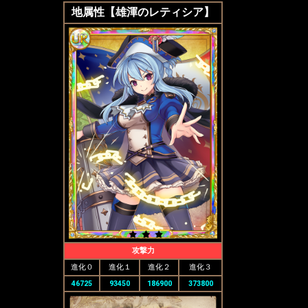
地属性
【
雄渾のレティシア
】
攻撃力
進化０
進化１
進化２
進化３
46725
93450
186900
373800