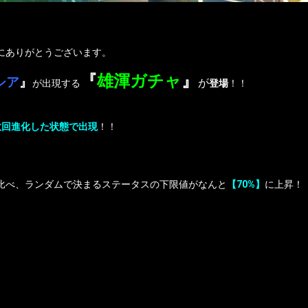
誠にありがとうございます。
『
雄渾ガチャ
』
シア
』
が
が出現する
登場
！！
数回進化した状態で出現
！！
比べ、ランダムで決まるステータスの下限値がなんと
【70%】
に上昇！