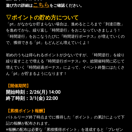
こちら
遊び方の詳細は
をご確認ください。
▽ポイントの貯め方について
「pt」がなかなか貯まらない場合は、進めるところまで「到達日数」
を進めてから、繰り返し「時間逆行」をおこなっていきましょう！
「時間逆行」をおこなうたびに『時間逆行ボーナス』が増えていくの
で、獲得できる「pt」もどんどん増えていくよ！
初めのうちは得られるポイントが少ないですが、「時間逆行」を繰り
繰り返すことで増える
『時間逆行ボーナス』や、総開催時間に応じて
増えていく『時間経過ボーナス』によって、イベント終盤にはたくさ
ん「pt」が貯まるようになります！
【開催期間】
開始時刻：2/26(月
) 14:00
終了時刻：3/1(金) 22:00
【累積ポイント報酬】
バトルリーグ終了時点までに獲得した「ポイント」の累計によって下
記の報酬が配布されます。
※報酬の配布は必要な「累積獲得ポイント」を達成すると「プレゼン