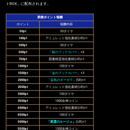
トBOX」に配布されます。
累積ポイント報酬
ポイント
報酬内容
50pt
50ダイヤ
100pt
アミュレット強化素材(UR)×1
300pt
50ダイヤ
500pt
「
銀のブックカバー
」×4
750pt
図書精霊強化素材(UR)×1
1000pt
100ダイヤ
1500pt
「
金のブックカバー
」×3
2000pt
「
妄執のギーゼラ
」(SR)×1
2500pt
アミュレット強化素材(UR)×1
3000pt
100ダイヤ
3500pt
1000女神コイン
4000pt
アミュレット強化素材(UR)×1
4500pt
100ダイヤ
5000pt
「
屍霊のルージュ
」
(UR)×1
5500pt
1500女神コイン