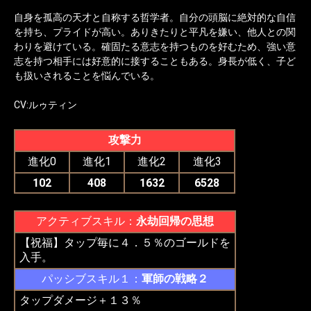
自身を孤高の天才と自称する哲学者。自分の頭脳に絶対的な自信
を持ち、プライドが高い。ありきたりと平凡を嫌い、他人との関
わりを避けている。確固たる意志を持つものを好むため、強い意
志を持つ相手には好意的に接することもある。身長が低く、子ど
も扱いされることを悩んでいる。
CV:ルゥティン
攻撃力
進化0
進化1
進化2
進化3
102
408
1632
6528
アクティブスキル：
永劫回帰の思想
【祝福】タップ毎に４．５％のゴールドを
入手。
パッシブスキル１：
軍師の戦略２
タップダメージ＋１３％