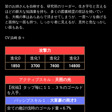
皆のお姉さんを自称する、研究班のリーダー。生き字引と言える
ほどの膨大な知識量を持ち、多くの図書精霊の世話を焼いてい
る。大概の事はあらあらで済ませてしまうが、一度ヘソを曲げる
と面倒な一面も持つ。しっかり者に見えるが、意外と危なっかし
い面もある。
CV:浜崎 奈々
攻撃力
進化0
進化1
進化2
進化3
1850
3700
7400
14800
アクティブスキル：
天照の光
【祝福】タップ毎に１１．３％のゴールド
を入手。
パッシブスキル１：
大富豪の商才3
全ての敵討伐時のゴールド量＋6.7%