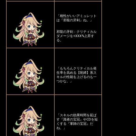
「相性がいいアミュレット
は『邪龍の牙剣』ね。」
邪龍の牙剣：クリティカル
ダメージを+XXX%上昇す
る。
「もちろんクリティカル発
生率を高める【呪縛】系ス
キルの性能を上げるのも一
つかな。」
「スキルの効果時間を延ば
す『識者の宝冠』やCDを短
くする『軍師の宝冠』だ
ね。」