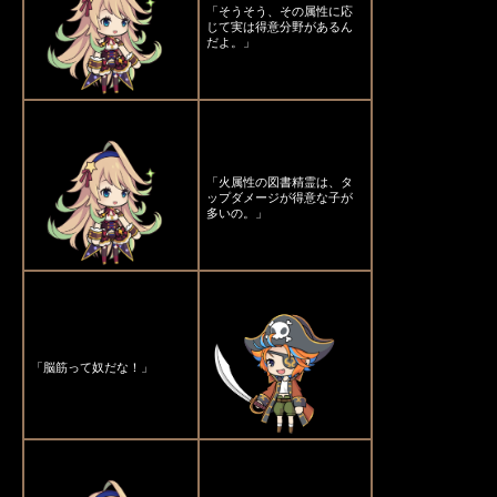
「そうそう、その属性に応
じて実は得意分野があるん
だよ。」
「火属性の図書精霊は、タ
ップダメージが得意な子が
多いの。」
「脳筋って奴だな！」