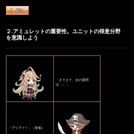
戻る
２.アミュレットの重要性。ユニットの得意分野
を意識しよう
「さてさて、次の質問
は……。」
「アリアァ！」（突進）