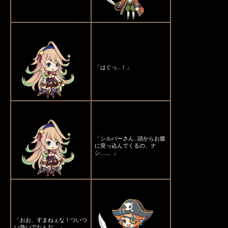
「はぐっ…！」
「シルバーさん…頭からお腹
に突っ込んでくるの、ナ
シ……。」
「おお、すまねぇな！ついつ
い急いでたんだ。」