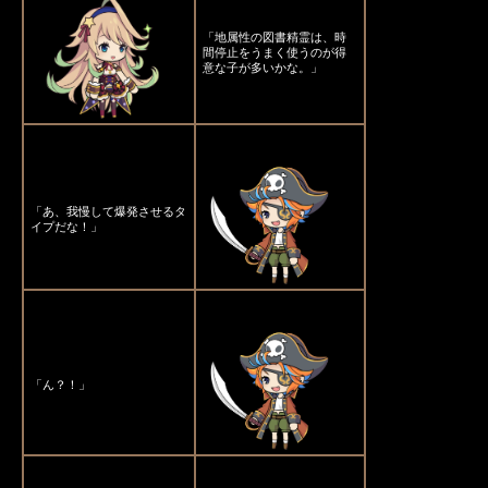
「地属性の図書精霊は、時
間停止をうまく使うのが得
意な子が多いかな。」
「あ、我慢して爆発させるタ
イプだな！」
「ん？！」